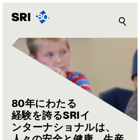
内
容
を
ス
キ
ッ
プ
80年にわたる
経験を誇るSRIイ
ンターナショナルは、
人々の安全と健康、生産