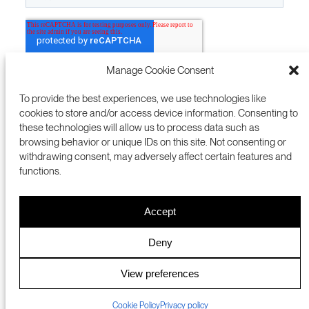
Manage Cookie Consent
To provide the best experiences, we use technologies like
cookies to store and/or access device information. Consenting to
these technologies will allow us to process data such as
browsing behavior or unique IDs on this site. Not consenting or
withdrawing consent, may adversely affect certain features and
functions.
Accept
プレスルーム
NSIC
PRIVACY POLICY
ENGLISH 英語
Deny
COOKIES
DMCA
View preferences
© 2023 SRI INTERNATIONAL
Cookie Policy
Privacy policy