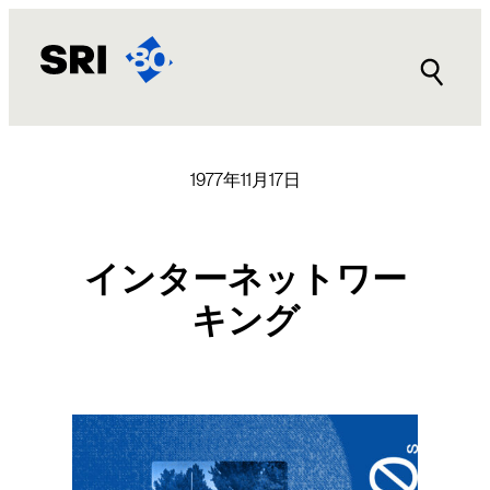
内
容
を
ス
キ
ッ
プ
1977年11月17日
インターネットワー
キング