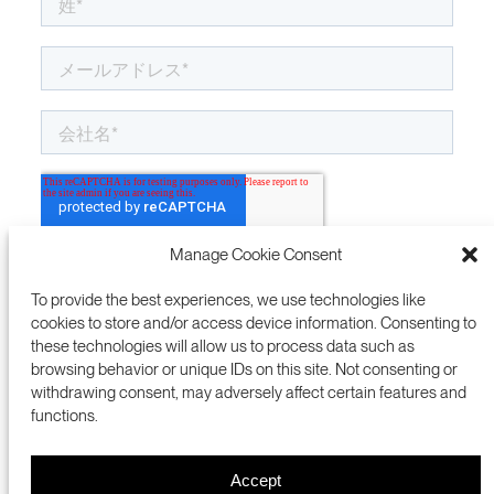
Manage Cookie Consent
To provide the best experiences, we use technologies like
cookies to store and/or access device information. Consenting to
these technologies will allow us to process data such as
browsing behavior or unique IDs on this site. Not consenting or
withdrawing consent, may adversely affect certain features and
functions.
Accept
プレスルーム