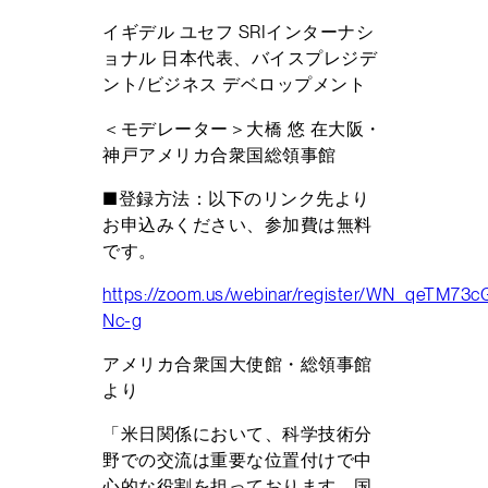
イギデル ユセフ SRIインターナシ
ョナル 日本代表、バイスプレジデ
ント/ビジネス デベロップメント
＜モデレーター＞大橋 悠 在大阪・
神戸アメリカ合衆国総領事館
■登録方法：以下のリンク先より
お申込みください、参加費は無料
です。
https://zoom.us/webinar/register/WN_qeTM73
Nc-g
アメリカ合衆国大使館・総領事館
より
「米日関係において、科学技術分
野での交流は重要な位置付けで中
心的な役割を担っております。国