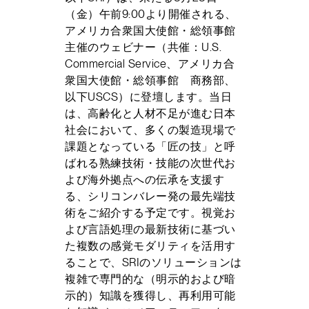
（金）午前9:00より開催される、
アメリカ合衆国大使館・総領事館
主催のウェビナー（共催：U.S.
Commercial Service、アメリカ合
衆国大使館・総領事館 商務部、
以下USCS）に登壇します。当日
は、高齢化と人材不足が進む日本
社会において、多くの製造現場で
課題となっている「匠の技」と呼
ばれる熟練技術・技能の次世代お
よび海外拠点への伝承を支援す
る、シリコンバレー発の最先端技
術をご紹介する予定です。視覚お
よび言語処理の最新技術に基づい
た複数の感覚モダリティを活用す
ることで、SRIのソリューションは
複雑で専門的な（明示的および暗
示的）知識を獲得し、再利用可能