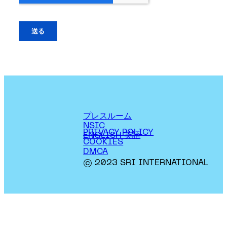
プレスルーム
NSIC
PRIVACY POLICY
ENGLISH 英語
COOKIES
DMCA
© 2023 SRI INTERNATIONAL