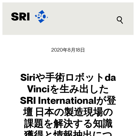
内
容
を
ス
キ
ッ
プ
2020年8月18日
Siriや手術ロボットda
Vinciを生み出した
SRI Internationalが登
壇 日本の製造現場の
課題を解決する知識
獲得と情報抽出につ