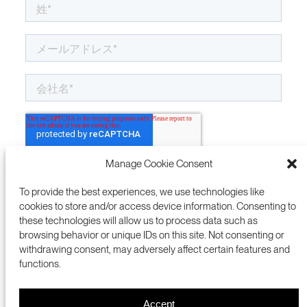
Manage Cookie Consent
To provide the best experiences, we use technologies like
cookies to store and/or access device information. Consenting to
these technologies will allow us to process data such as
browsing behavior or unique IDs on this site. Not consenting or
withdrawing consent, may adversely affect certain features and
functions.
Accept