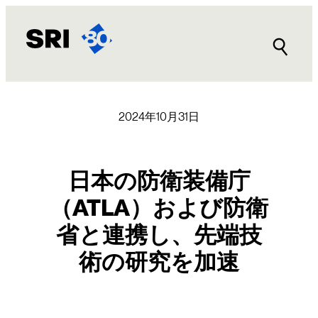
内
容
を
ス
キ
ッ
プ
2024年10月31日
日本の防衛装備庁
（ATLA）および防衛
省と連携し、先端技
術の研究を加速