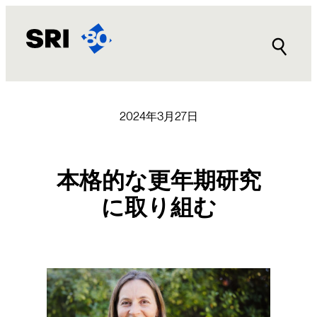
内
容
を
ス
キ
ッ
プ
2024年3月27日
本格的な更年期研究
に取り組む