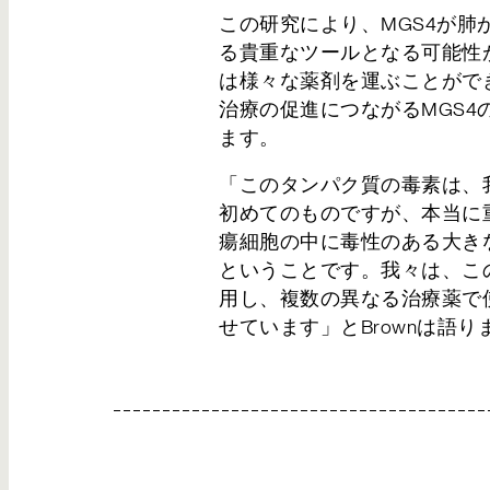
この研究により、MGS4が肺
る貴重なツールとなる可能性が
は様々な薬剤を運ぶことがで
治療の促進につながるMGS4
ます。
「このタンパク質の毒素は、
初めてのものですが、本当に
瘍細胞の中に毒性のある大き
ということです。我々は、こ
用し、複数の異なる治療薬で
せています」とBrownは語り
送信ボタンを押すと…
お問い合わせいただいた内容は、確認後3営業
だきます。いましばらくお待ちください。なお
能性がございますので、お手数ですが再度お問
弊社のプライバシーポリシー