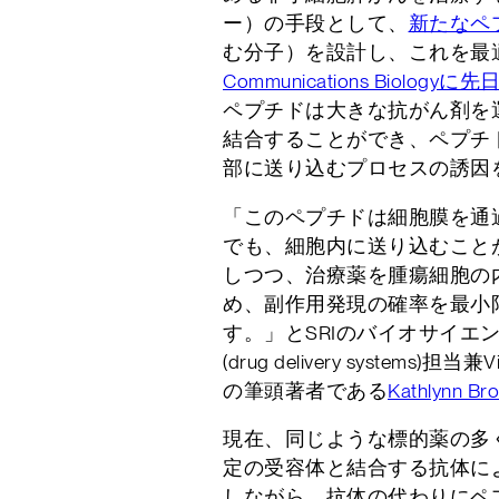
ー）の手段として、
新たなペ
む分子）を設計し、これを最
Communications Biolo
ペプチドは大きな抗がん剤を
結合することができ、ペプチ
部に送り込むプロセスの誘因
「このペプチドは細胞膜を通
でも、細胞内に送り込むこと
しつつ、治療薬を腫瘍細胞の
め、副作用発現の確率を最小
す。」とSRIのバイオサイエ
(drug delivery systems)担
の筆頭著者である
Kathlynn Br
現在、同じような標的薬の多
定の受容体と結合する抗体に
しながら、抗体の代わりにペ