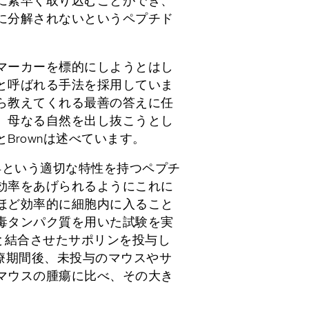
に素早く取り込むことができ、
に分解されないというペプチド
マーカーを標的にしようとはし
と呼ばれる手法を採用していま
ら教えてくれる最善の答えに任
、母なる自然を出し抜こうとし
Brownは述べています。
S4という適切な特性を持つペプチ
効率をあげられるようにこれに
ほど効率的に細胞内に入ること
毒タンパク質を用いた試験を実
と結合させたサポリンを投与し
治療期間後、未投与のマウスやサ
マウスの腫瘍に比べ、その大き