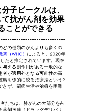
な分子ビークルは、
して抗がん剤を効果
ることができる
のどの種類のがんよりも多くの
機関（WHO）
によると、2020年
亡したと推定されています。現在
を与える副作用がある一般的な
患者が適用外となる可能性の高
腫瘍を標的に絞る治療法という2
できず、闘病生活や治療を困難
究者たちは、肺がんの大部分を占
る薬剤送達（ドラッグデリバリ