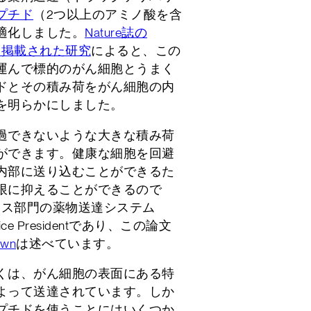
プチド
（2つ以上のアミノ酸を含
適化しました。
Nature誌の
gyに先日掲載された研究
によると、この
運んで標的のがん細胞とうまく
ドとその積み荷をがん細胞の内
を明らかにしました。
過できないような大きな積み荷
ができます。健康な細胞を回避
内部に送り込むことができるた
限に抑えることができるので
ンス部門の薬物送達システム
当兼Vice Presidentであり、この論文
own
は述べています。
くは、がん細胞の表面にある特
よって送達されています。しか
プチドを使うことにはいくつか