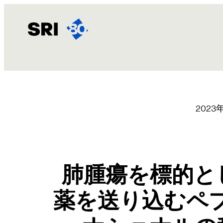
内
容
を
ス
キ
ッ
プ
2023
肺腫瘍を標的と
薬を送り込むペプ