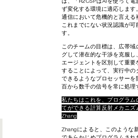
は、「R2CSPはAIを使っ
ず変化する環境に適応します
通信において危機的と言える
これまでにない状況認識が可
す。
このチームの目標は、広帯域
グして潜在的な干渉を克服し
エージェントを区別して重要
することによって、実行中の
できるようなプロセッサーを
百から数千の信号を常に処理
私たちはこれを、プログラム
てができる計算反射メカニズムだ
Zhang
Zhangによると、このよう
であらかじめプログラムされ