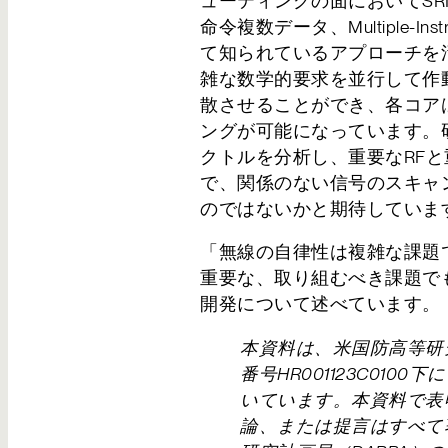
ューティングの面においてSR
命令複数データ、Multiple-Instru
て知られているアプローチを
雑な数学的要求を並行して作動
散させることができ、各コア
ングが可能になっています。
クトルを分析し、重要なRFと
で、関係のない信号のスキャ
のではないかと期待していま
「無線の自律性は複雑な課題
重要な、取り組むべき課題でも
送信ボタンを押すと…
開発について述べています。
お問い合わせいただいた内容は、確認後3営業
本資料は、米国防高等研究
だきます。いましばらくお待ちください。なお
番号HR001123C010
能性がございますので、お手数ですが再度お問
いています。本資料で表
論、または提言はすべて
弊社のプライバシーポリシー