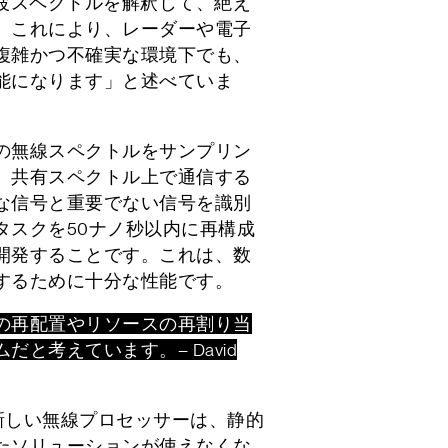
て電波スペクトルを解釈して、絶え
。これにより、レーダーや電子
複雑かつ不確実な環境下でも、
能になります」と述べていま
の無線スペクトルをサンプリン
、共有スペクトル上で通信する
な信号と重要でない信号を識別
タスクを50ナノ秒以内に再構成
開発することです。これは、数
するために十分な性能です。
の再配置やリソースの再割り当
と考えています。– David
な新しい無線プロセッサーは、静的
たソリューションが使えなくな