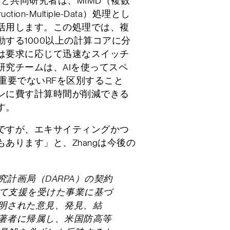
Iと共同研究者は、MIMD（複数
ction-Multiple-Data）処理とし
活用します。この処理では、複
する1000以上の計算コアに分
は要求に応じて迅速なスイッチ
研究チームは、AIを使ってスペ
重要でないRFを区別すること
ンに費す計算時間が削減できる
す。
ですが、エキサイティングかつ
あります」と、Zhangは今後の
日以内に担当者よりご連絡させていた
計画局（DARPA）の契約
、返信がない場合は送信トラブルの可
0下にて支援を受けた事業に基づ
い合わせいただけますと幸いです。
明された意見、発見、結
著者に帰属し、米国防高等