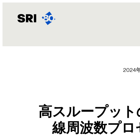
内
容
を
ス
キ
ッ
プ
2024
高スループット
線周波数プロ