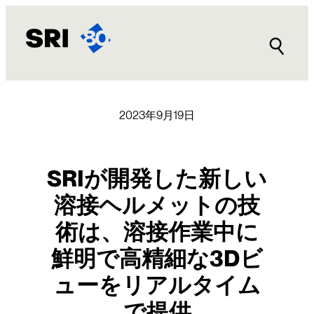
内
容
を
ス
キ
ッ
プ
2023年9月19日
SRIが開発した新しい
溶接ヘルメットの技
術は、溶接作業中に
鮮明で高精細な3Dビ
ューをリアルタイム
で提供