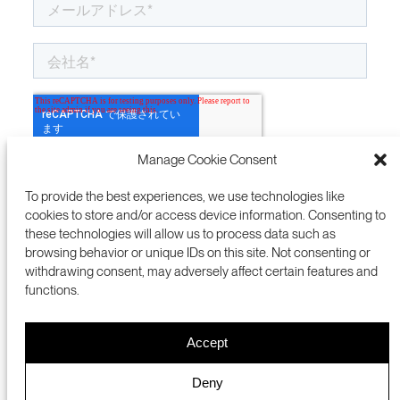
Manage Cookie Consent
To provide the best experiences, we use technologies like
cookies to store and/or access device information. Consenting to
these technologies will allow us to process data such as
browsing behavior or unique IDs on this site. Not consenting or
withdrawing consent, may adversely affect certain features and
functions.
Accept
プレスルーム
NSIC
PRIVACY POLICY
ENGLISH 英語
Deny
COOKIES