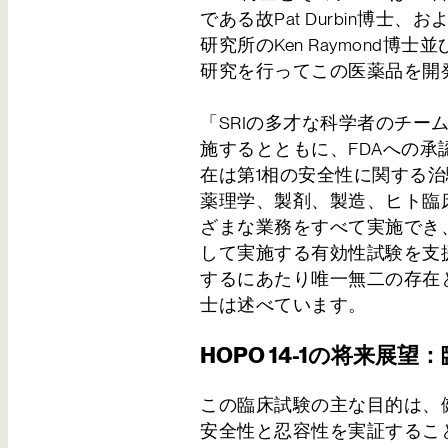
お問い合わせ
である故Pat Durbin博士
研究所のKen Raymond博士並び
研究を行ってこの医薬品を開
「SRIの多才な科学者のチー
施するとともに、FDAへの
在は第1相の安全性に関する
薬理学、製剤、製造、ヒト臨
ざまな業務をすべて実施でき
して実施する有効性試験を支援
するにあたり唯一無二の存在と
士は述べています。
HOPO 14-1の将来展
この臨床試験の主な目的は、
安全性と忍容性を実証するこ