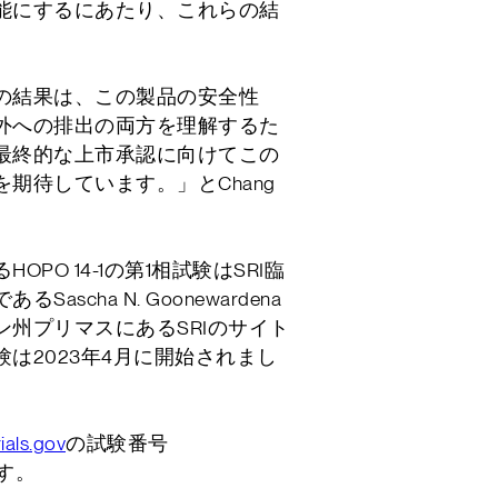
能にするにあたり、これらの結
の結果は、この製品の安全性
外への排出の両方を理解するた
最終的な上市承認に向けてこの
期待しています。」とChang
PO 14-1の第1相試験はSRI臨
scha N. Goonewardena
州プリマスにあるSRIのサイト
は2023年4月に開始されまし
日以内に担当者よりご連絡させていた
、返信がない場合は送信トラブルの可
い合わせいただけますと幸いです。
rials.gov
の試験番号
す。