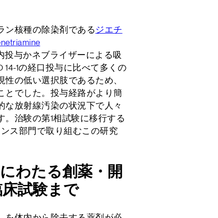
。
ラン核種の除染剤である
ジエチ
enetriamine
内投与かネブライザーによる吸
 14-1の経口投与に比べて多くの
現性の低い選択肢であるため、
ことでした。投与経路がより簡
的な放射線汚染の状況下で人々
す。治験の第1相試験に移行する
エンス部門で取り組むこの研究
10年にわたる創薬・開
臨床試験まで
）を体内から除去する薬剤が必