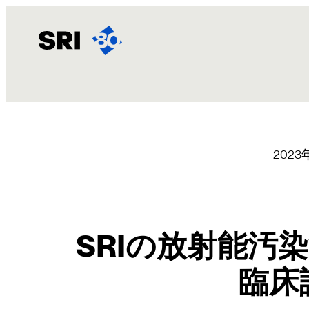
内
容
を
ス
キ
ッ
プ
2023
SRIの放射能汚
臨床