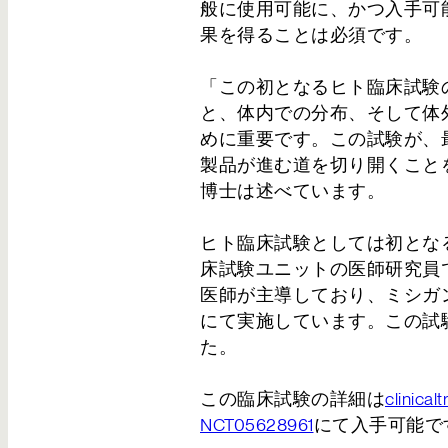
般に使用可能に、かつ入手可
果を得ることは必須です。
「この初となるヒト臨床試験
と、体内での分布、そして体
めに重要です。この試験が、
製品が進む道を切り開くことを
博士は述べています。
ヒト臨床試験としては初となるHO
床試験ユニットの医師研究員であるSa
医師が主導しており、ミシガン
送信ボタンを押すと…
にて実施しています。この試験
お問い合わせいただいた内容は、確認後3営業
た。
だきます。いましばらくお待ちください。なお
能性がございますので、お手数ですが再度お問
この臨床試験の詳細は
clinicalt
NCT05628961
にて入手可能で
弊社のプライバシーポリシー