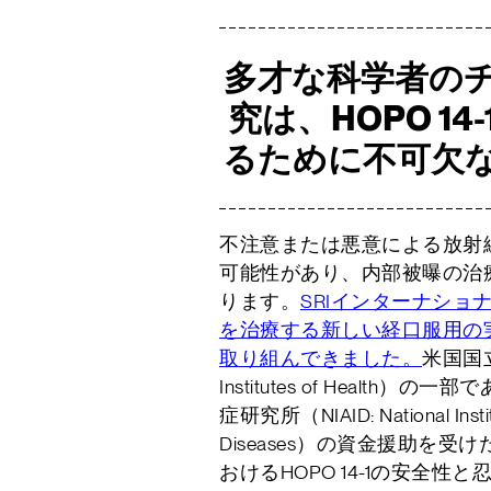
多才な科学者の
究は、HOPO 1
るために不可欠
不注意または悪意による放射
可能性があり、内部被曝の治
ります。
SRIインターナショ
を治療する新しい経口服用の実験
取り組んできました。
米国国立衛
Institutes of Healt
症研究所（NIAID: National Institut
Diseases）の資金援助を
おけるHOPO 14-1の安全