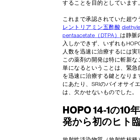
することを目的としています
これまで承認されていた超ウ
レントリアミン五酢酸
diethyl
pentaacetate（DTPA）
は静脈
入しかできず、いずれもHOPO
人数を迅速に治療するには実
この薬剤の開発は特に斬新な
単になるということは、緊急
を迅速に治療する鍵となりま
にあたり、SRIのバイオサイ
は、欠かせないものでした。
HOPO 14-1の
発から初のヒト
放射性汚染物質（放射性核種