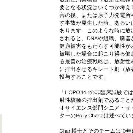
要となる状況はいくつか考え
害の後、または原子力発電所
す事故が発生した時、あるい
あります。このような時に放
されると、DNAや組織、臓
健康被害をもたらす可能性が
被曝した場合に起こり得る健
る最善の治療戦略は、放射性
に排出させるキレート剤（放
投与することです。
「HOPO 14-1の非臨床試
射性核種の排出剤であることが
オサイエンス部門シニア・サ
ターのPolly Changは述べて
Chan博士とそのチームは10年超