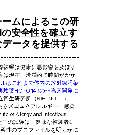
チームによるこの研
4-1の安全性を確立す
なデータを提供する
線被曝は健康に悪影響を及ぼす
療は現在、浸潤的で時間がかか
ナルはこれまで体内の放射線汚染
薬HOPO 14-1の非臨床開発に
生研究所（NIH: National
h）の一部である米国国立アレルギー・感染
e of Allergy and Infectious
受けたこの試験は、健康な被験者に
性と忍容性のプロファイルを明らかに