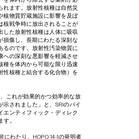
られます。放射性核種は自然災
や核物質貯蔵施設に影響を及ぼ
は核戦争時に放出されることが
出した放射性核種は人体に吸収
器が損傷し、長期にわたる深刻な
あるのです。放射性汚染物質に
康への深刻な悪影響を軽減させ
核種を体内から可能な限り迅速
射性核種と結合する化合物）を
験では、これが効果的かつ効率的な放
示されました」と、SRIのバイ
イエンティフィック・ディレク
います。
にわたり、HOPO 14-1の発明者