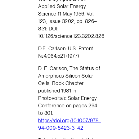
Applied Solar Energy,
Science 11 May 1956: Vol.
123, Issue 3202, pp. 826–
831: DOI:
10.1126/science.123.3202.826
D.E. Carlson: U.S. Patent
№4,064,521 (1977)
D. E. Carlson, The Status of
Amorphous Silicon Solar
Cells, Book Chapter
published 1981 in
Photovoltaic Solar Energy
Conference on pages 294
to 301:
https://doi.org/10.1007/978-
94-009-8423-3_42