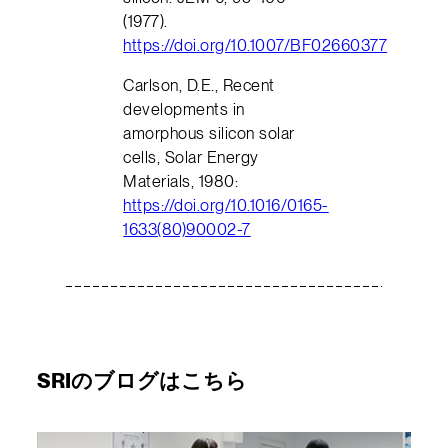
(1977).
https://doi.org/10.1007/BF02660377
Carlson, D.E., Recent
developments in
amorphous silicon solar
cells, Solar Energy
Materials, 1980:
https://doi.org/10.1016/0165-
1633(80)90002-7
SRIのブログはこちら