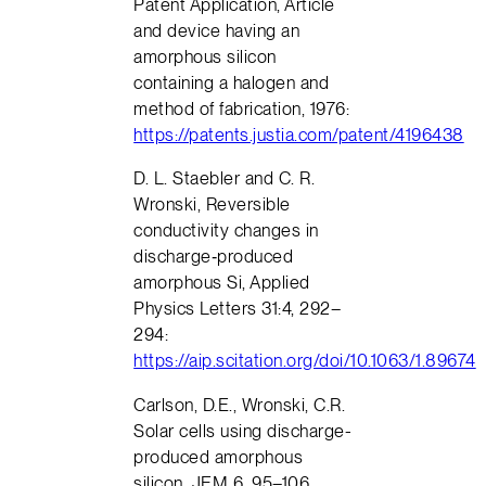
Patent Application, Article
and device having an
amorphous silicon
containing a halogen and
method of fabrication, 1976:
https://patents.justia.com/patent/4196438
D. L. Staebler and C. R.
Wronski, Reversible
conductivity changes in
discharge‐produced
amorphous Si, Applied
Physics Letters 31:4, 292–
294:
https://aip.scitation.org/doi/10.1063/1.89674
Carlson, D.E., Wronski, C.R.
Solar cells using discharge-
produced amorphous
silicon. JEM 6, 95–106