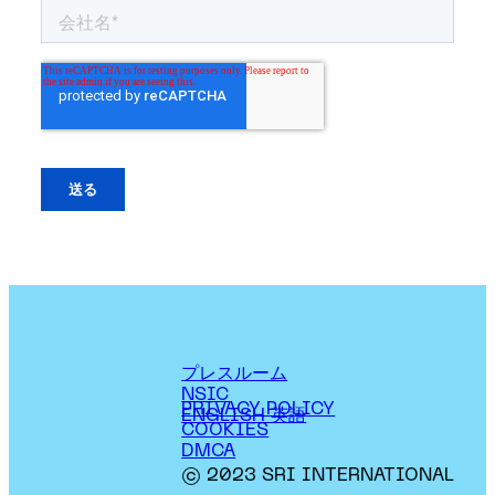
プレスルーム
NSIC
PRIVACY POLICY
ENGLISH 英語
COOKIES
DMCA
© 2023 SRI INTERNATIONAL