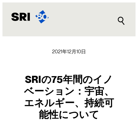
内
容
を
ス
キ
ッ
プ
2021年12月10日
SRIの75年間のイノ
ベーション：宇宙、
エネルギー、持続可
能性について