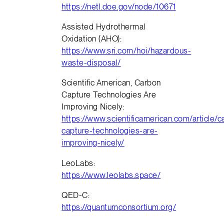
https://netl.doe.gov/node/10671
Assisted Hydrothermal
Oxidation (AHO):
https://www.sri.com/hoi/hazardous-
waste-disposal/
Scientific American, Carbon
Capture Technologies Are
Improving Nicely:
https://www.scientificamerican.com/article/c
capture-technologies-are-
improving-nicely/
LeoLabs:
https://www.leolabs.space/
QED-C:
https://quantumconsortium.org/