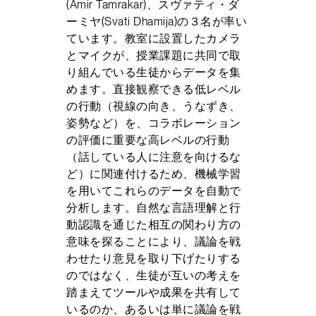
(Amir Tamrakar)、スヴァティ・ダ
ーミヤ(Svati Dhamija)の３名が率い
ています。教室に設置したカメラ
とマイクが、授業課題に共同で取
り組んでいる生徒からデータを集
めます。直接観察できる低レベル
の行動（視線の向き、うなずき、
姿勢など）を、コラボレーション
の評価に重要な高レベルの行動
（話している人に注意を向けるな
ど）に関連付けるため、機械学習
を用いてこれらのデータを自動で
分析します。自然な言語理解と行
動認識を通じた相互の関わり方の
意味を探ることにより、議論を戦
わせたり意見を取り下げたりする
のではなく、生徒が互いの考えを
踏まえてツールや成果を共有して
いるのか、あるいは単に議論を戦