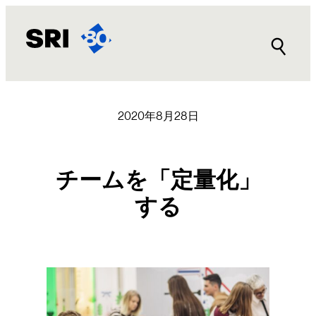
内
容
を
ス
キ
ッ
プ
2020年8月28日
チームを「定量化」
する