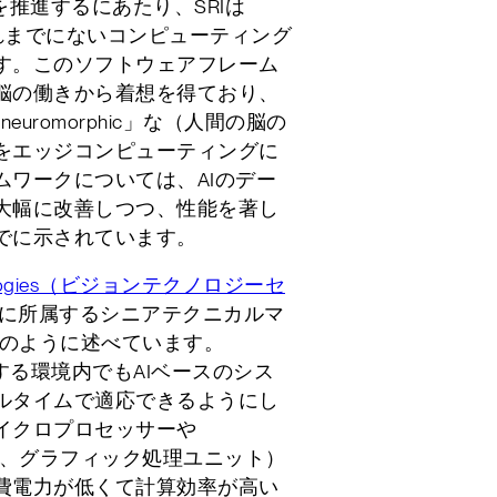
を推進するにあたり、SRIは
いうこれまでにないコンピューティング
す。このソフトウェアフレーム
脳の働きから着想を得ており、
uromorphic」な（人間の脳の
をエッジコンピューティングに
ムワークについては、AIのデー
大幅に改善しつつ、性能を著し
でに示されています。
Technologies（ビジョンテクノロジーセ
ms Labに所属するシニアテクニカルマ
gは次のように述べています。
化する環境内でもAIベースのシス
ルタイムで適応できるようにし
イクロプロセッサーや
ng Unit、グラフィック処理ユニット）
費電力が低くて計算効率が高い