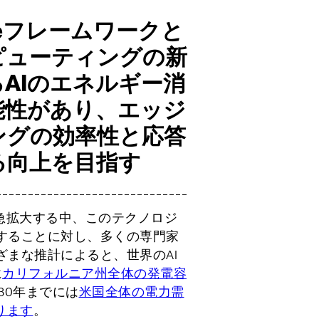
dgeフレームワークと
ピューティングの新
AIのエネルギー消
能性があり、エッジ
ングの効率性と応答
る向上を目指す
が急拡大する中、このテクノロジ
することに対し、多くの専門家
ざまな推計によると、世界のAI
に
カリフォルニア州全体の発電容
30年までには
米国全体の電力需
ります
。