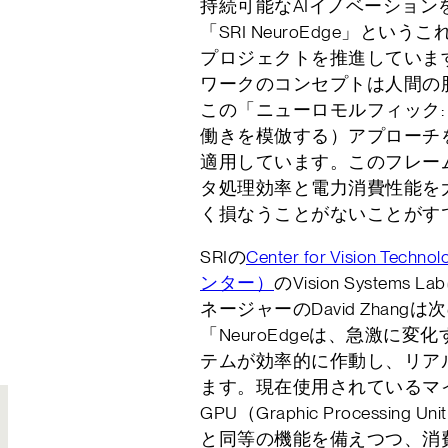
持続可能なAIイノベーション
「SRI NeuroEdge」と
プロジェクトを推進していま
ワークのコンセプトは人間の
この「ニューロモルフィック: ne
働きを模倣する）アプローチ
適用しています。このフレー
タ処理効率と電力消費性能を
く損なうことがないことがす
SRIの
Center for Vision 
ンター）
のVision Syste
ネージャーのDavid Zhan
「NeuroEdgeは、急激に変
テムが効率的に作動し、リア
ます。現在使用されているマ
GPU（Graphic Processi
と同等の機能を備えつつ、消