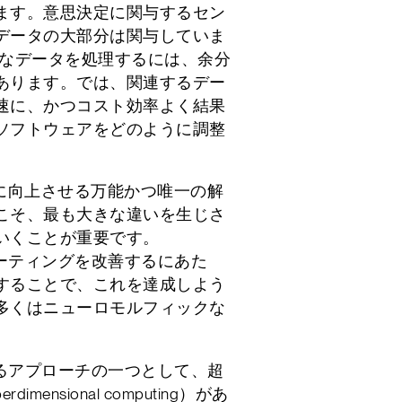
ます。意思決定に関与するセン
データの大部分は関与していま
分なデータを処理するには、余分
あります。では、関連するデー
速に、かつコスト効率よく結果
ソフトウェアをどのように調整
的に向上させる万能かつ唯一の解
こそ、最も大きな違いを生じさ
いくことが重要です。
ピューティングを改善するにあた
することで、これを達成しよう
多くはニューロモルフィックな
日以内に担当者よりご連絡させていた
、返信がない場合は送信トラブルの可
い合わせいただけますと幸いです。
ているアプローチの一つとして、超
ensional computing）があ