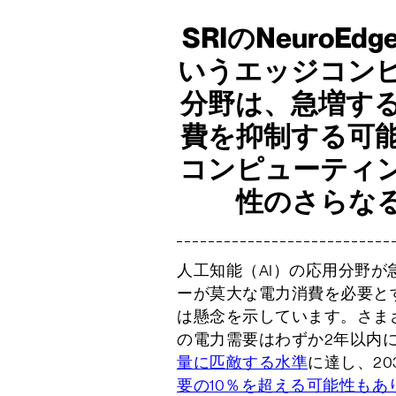
SRIのNeuroE
いうエッジコン
分野は、急増する
費を抑制する可
コンピューティ
性のさらな
人工知能（AI）の応用分野
ーが莫大な電力消費を必要と
は懸念を示しています。さま
の電力需要はわずか2年以内
量に匹敵する水準
に達し、20
要の10％を超える可能性もあ