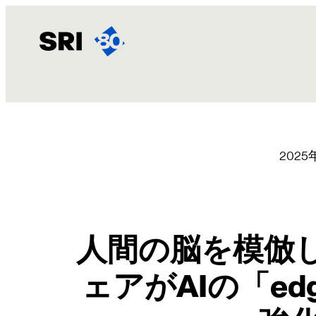
内
容
を
ス
キ
ッ
プ
2025
人間の脳を模倣し
ェアがAIの「e