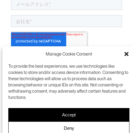
Manage Cookie Consent
To provide the best experiences, we use technologies like
cookies to store and/or access device information. Consenting to
these technologies will allow us to process data such as
browsing behavior or unique IDs on this site. Not consenting or
withdrawing consent, may adversely affect certain features and
functions.
Accept
プレスルーム
NSIC
PRIVACY POLICY
ENGLISH 英語
Deny
COOKIES