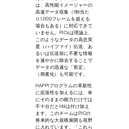
は、高性能イメージャーの
高速データ収集（1秒当た
り1,000フレームを超える
場合もある）に対応できて
いません。PICsは理論上、
このようなデータの高忠実
度（ハイファイ）伝送、あ
るいは伝送前に不要な情報
を速やかに除去することで
データの迅速な「剪定」
（簡素化）も可能です。
HAPPIプログラムの革新性
に拡張性を加えるには、単
にそのままの能力だけでは
不十分だとHillは付け加え
ます。このチームはPICの
将来的な大規模展開も視野
に入れています。「これら