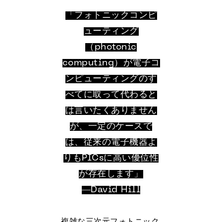
「フォトニックコンピ
ューティング
（photonic
computing）が電子コ
ンピューティングのす
べてに取って代わると
は言いたくありません
が、一定のケースで
は、従来の電子機器よ
りもPICsに高い優位性
が存在します」
―David Hill
複雑な三次元フォトニック