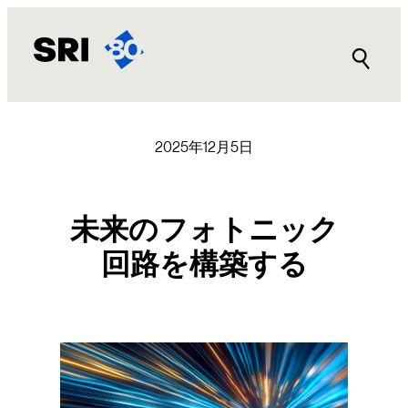
内
容
を
ス
キ
ッ
2025年12月5日
プ
未来のフォトニック
回路を構築する