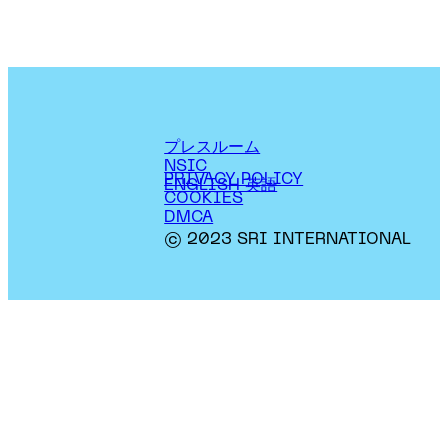
プレスルーム
NSIC
PRIVACY POLICY
ENGLISH 英語
COOKIES
DMCA
© 2023 SRI INTERNATIONAL