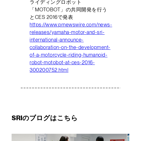
ライディングロボット
「MOTOBOT」の共同開発を行う
とCES 2016で発表
https://www.prnewswire.com/news-
releases/yamaha-motor-and-sri-
international-announce-
collaboration-on-the-development-
of-a-motorcycle-riding-humanoid-
robot-motobot-at-ces-2016-
300200752.html
SRIのブログはこちら