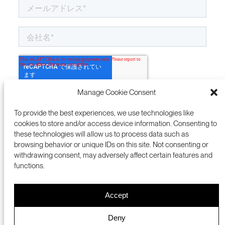
Manage Cookie Consent
To provide the best experiences, we use technologies like
cookies to store and/or access device information. Consenting to
these technologies will allow us to process data such as
browsing behavior or unique IDs on this site. Not consenting or
withdrawing consent, may adversely affect certain features and
functions.
Accept
プレスルーム
NSIC
PRIVACY POLICY
ENGLISH 英語
Deny
COOKIES