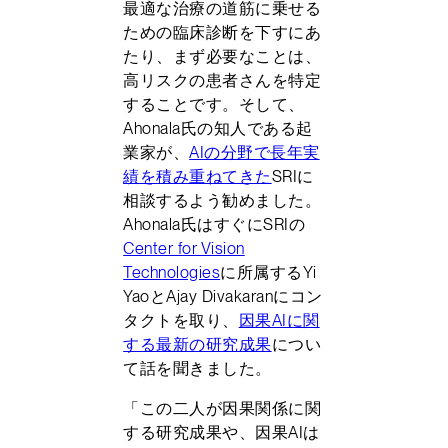
最適な治療の道筋に乗せる
ための臨床診断を下すにあ
たり、まず必要なことは、
高リスクの患者さんを特定
することです。そして、
Ahonala氏の知人である起
業家が、
AIの分野で長年実
績を積み重ねてきた
SRIに
相談するよう勧めました。
Ahonala氏はすぐにSRIの
Center for Vision
Technologies
に所属するYi
YaoとAjay Divakaranにコン
タクトを取り、
因果AIに関
する最新の研究成果
につい
て話を聞きました。
「この二人が因果関係に関
する研究成果や、因果AIは