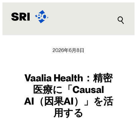
内
容
を
ス
キ
ッ
プ
2026年6月8日
Vaalia Health：精密
医療に「Causal
AI（因果AI）」を活
用する