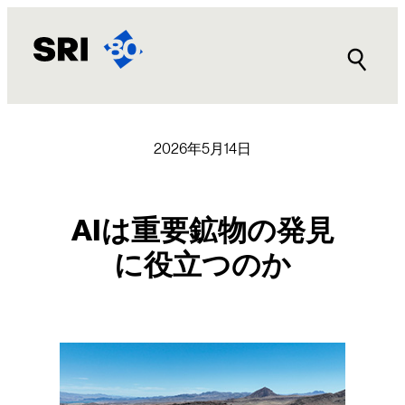
内
容
を
ス
キ
ッ
プ
2026年5月14日
AIは重要鉱物の発見
に役立つのか