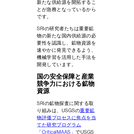
新たな供給源を開拓するこ
とが急務となっているから
です。
SRIの研究者たちは重要鉱
物の新たな国内供給源の必
要性を認識し、鉱物資源を
速やかに発見できるよう、
機械学習を活用した手法を
開発しています。
国の安全保障と産業
競争力における鉱物
資源
SRIの鉱物探査に関する取
り組みは、USGSの
重要鉱
物評価プロセスに焦点を当
てた研究プログラム
「CriticalMAAS」
でUSGS