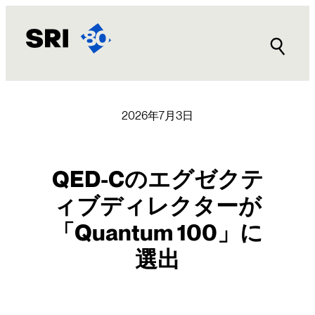
内
容
を
ス
キ
ッ
プ
2026年7月3日
QED-Cのエグゼクテ
ィブディレクターが
「Quantum 100」に
選出