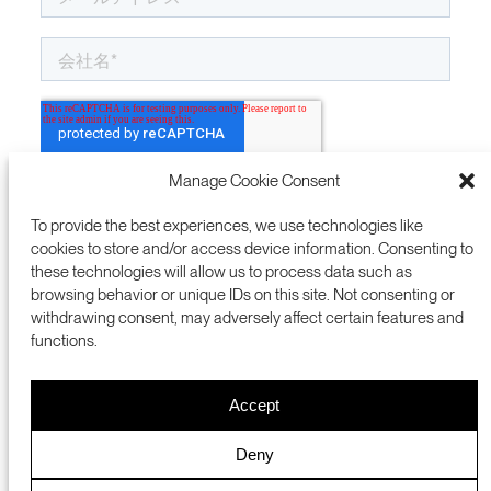
Manage Cookie Consent
To provide the best experiences, we use technologies like
cookies to store and/or access device information. Consenting to
these technologies will allow us to process data such as
browsing behavior or unique IDs on this site. Not consenting or
withdrawing consent, may adversely affect certain features and
functions.
Accept
プレスルーム
NSIC
PRIVACY POLICY
ENGLISH 英語
Deny
COOKIES
DMCA